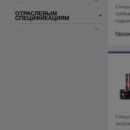
Специ
ОТРАСЛЕВЫМ
требо
СПЕЦИФИКАЦИЯМ
гидрав
против
Просм
антико
Специ
требо