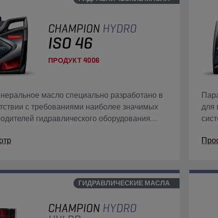
CHAMPION
HYDRO
ISO 46
ПРОДУКТ
4006
неральное масло специально разработано в
Пара
тствии с требованиями наиболее значимых
для 
одителей гидравлического оборудования.
сист
ит присадки от износа, окисления, коррозии
филь
отр
Про
образования.
смеш
ГИДРАВЛИЧЕСКИЕ МАСЛА
CHAMPION
HYDRO