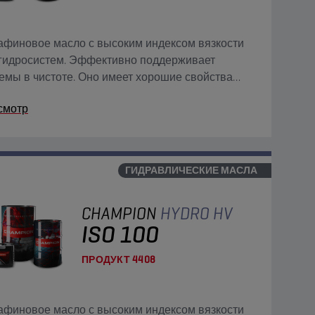
финовое масло с высоким индексом вязкости
гидросистем. Эффективно поддерживает
емы в чистоте. Оно имеет хорошие свойства
трации, быстрого удаления воздуха и не
смотр
ивается с водой.
ГИДРАВЛИЧЕСКИЕ МАСЛА
CHAMPION
HYDRO HV
ISO 100
ПРОДУКТ
4408
финовое масло с высоким индексом вязкости