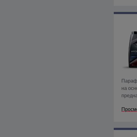
Парафи
на осн
предна
поддер
Просм