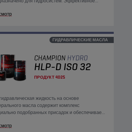
назначено для гидросистем. Эффективное
ержание системы в чистоте.
смотр
ГИДРАВЛИЧЕСКИЕ МАСЛА
CHAMPION
HYDRO
HLP-D ISO 32
ПРОДУКТ
4025
гидравлическая жидкость на основе
рального масла содержит комплекс
иально подобранных присадок и обеспечивает
ту гидравлических систем, а также обладает
смотр
ошими моющими/диспергирующими свойствами.