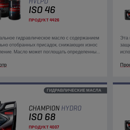
HVLPD
ISO 46
ПРОДУКТ
4426
альное гидравлическое масло с содержанием
Эта 
ьно отобранных присадок, снижающих износ
защ
ление. Масло может поглощать определенные
испо
ы воды и отличается превосходными
высо
отр
Про
еристиками вязкости/температуры.
обес
изно
ГИДРАВЛИЧЕСКИЕ МАСЛА
CHAMPION
HYDRO
ISO 68
ПРОДУКТ
4007