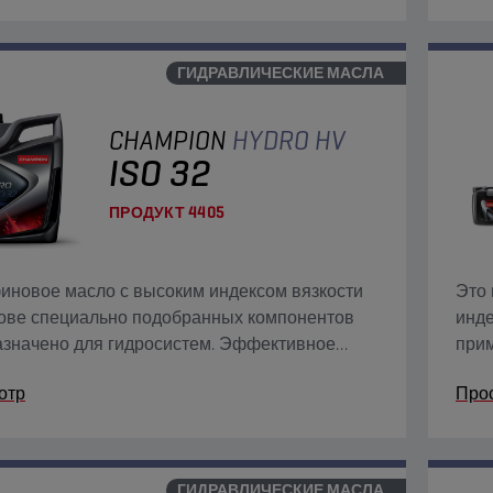
ГИДРАВЛИЧЕСКИЕ МАСЛА
CHAMPION
HYDRO HV
ISO 32
ПРОДУКТ
4405
новое масло с высоким индексом вязкости
Это 
ове специально подобранных компонентов
инде
значено для гидросистем. Эффективное
прим
жание системы в чистоте.
отр
Про
ГИДРАВЛИЧЕСКИЕ МАСЛА