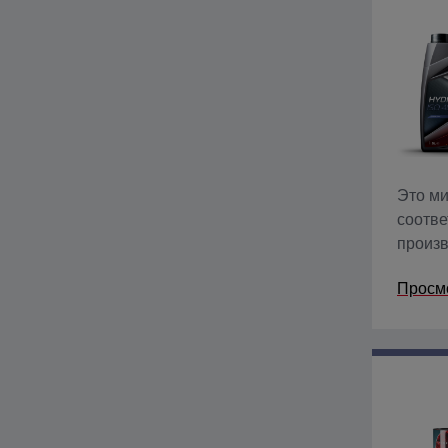
Это ми
соотве
произв
Содерж
Просм
и пено