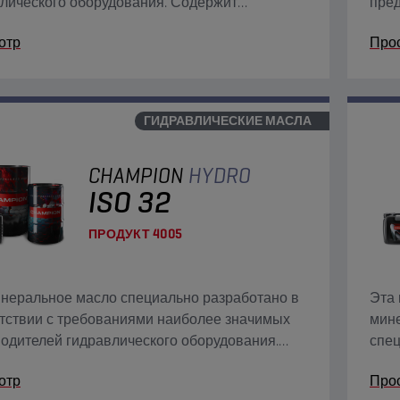
лического оборудования. Содержит
пред
оизносные, антиокислительные,
подд
отр
Про
ррозийные и противопенные присадки.
ГИДРАВЛИЧЕСКИЕ МАСЛА
CHAMPION
HYDRO
ISO 32
ПРОДУКТ
4005
неральное масло специально разработано в
Эта 
тствии с требованиями наиболее значимых
мине
одителей гидравлического оборудования.
спец
ит присадки от износа, окисления, коррозии
защи
отр
Про
образования.
хор