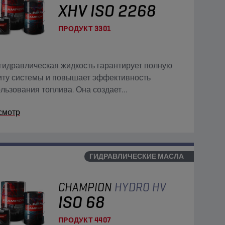
XHV ISO 2268
ПРОДУКТ
3301
гидравлическая жидкость гарантирует полную
иту системы и повышает эффективность
льзования топлива. Она создает
котехнологичную масляную пленку,
смотр
печивающую дополнительную стойкость к
су, истиранию и питтинговой коррозии.
ГИДРАВЛИЧЕСКИЕ МАСЛА
CHAMPION
HYDRO HV
ISO 68
ПРОДУКТ
4407