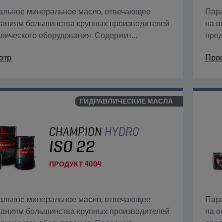
альное минеральное масло, отвечающее
Пара
ваниям большинства крупных производителей
на о
лического оборудования. Содержит
пред
оизносные, антиокислительные,
подд
отр
Про
ррозийные и противопенные присадки.
ГИДРАВЛИЧЕСКИЕ МАСЛА
CHAMPION
HYDRO
ISO 22
ПРОДУКТ
4004
альное минеральное масло, отвечающее
Пара
ваниям большинства крупных производителей
на о