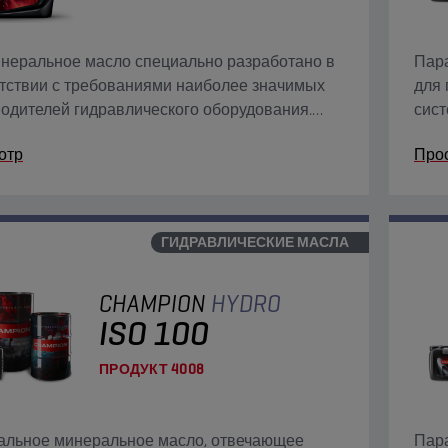
неральное масло специально разработано в
Пара
тствии с требованиями наиболее значимых
для 
одителей гидравлического оборудования.
сист
ит присадки от износа, окисления, коррозии
филь
отр
Про
образования.
смеш
ГИДРАВЛИЧЕСКИЕ МАСЛА
CHAMPION
HYDRO
ISO 100
ПРОДУКТ
4008
альное минеральное масло, отвечающее
Пара