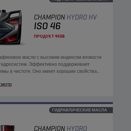
CHAMPION
HYDRO HV
ISO 46
ПРОДУКТ
4406
финовое масло с высоким индексом вязкости
гидросистем. Эффективно поддерживает
емы в чистоте. Оно имеет хорошие свойства
трации, быстрого удаления воздуха и не
смотр
ивается с водой.
ГИДРАВЛИЧЕСКИЕ МАСЛА
CHAMPION
HYDRO