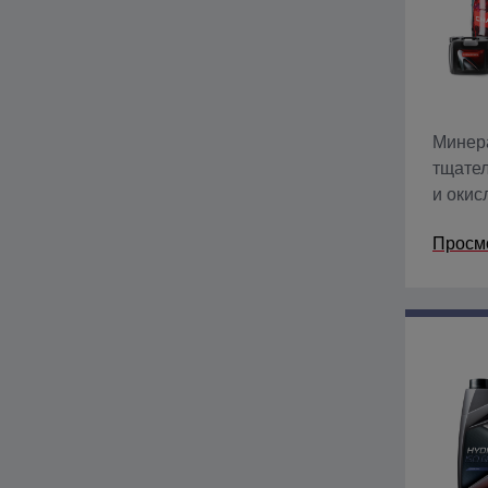
Минер
тщател
и окис
объем
Просм
характ