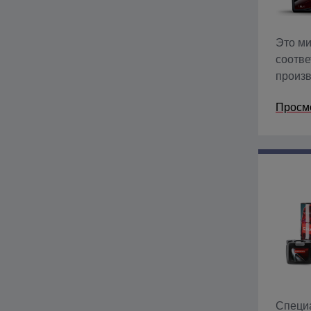
Это ми
соотве
произв
Содерж
Просм
и пено
Специ