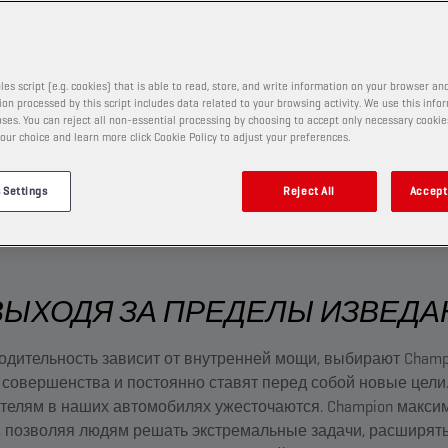
аете, когда готовы бороться за
les script (e.g. cookies) that is able to read, store, and write information on your browser and
on processed by this script includes data related to your browsing activity. We use this info
ses. You can reject all non-essential processing by choosing to accept only necessary cookie
our choice and learn more click Cookie Policy to adjust your preferences.
 Settings
Reject All
Accept 
ВЫХОДЯ ЗА ПРЕДЕЛЫ ИЗВЕДА
одительность зависит от внутренней мощи, выбирают Champ
 совершенства и постоянно ставят перед собой новые цели.
ателям в наших автомобилях ужесточаются. Champion макси
, позволяя людям решать экстремальные задачи, расширять