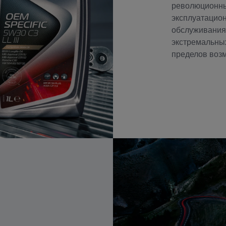
революционны
эксплуатацио
обслуживания 
экстремальных
пределов воз