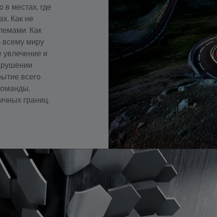
 в местах, где
х. Как не
лемами. Как
ь всему миру
е увлечение и
нарушении
рытие всего
команды,
ичных границ.