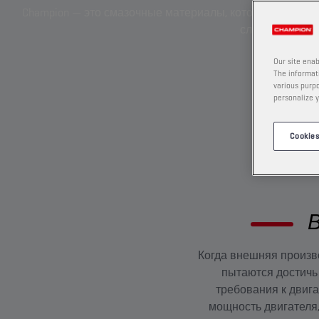
Champion — это смазочные материалы, которые вы выбир
славу.
Our site enab
The informati
various purpo
personalize y
Cookies
Когда внешняя произв
пытаются достичь
требования к двиг
мощность двигателя