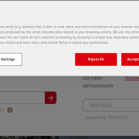
les script (e.g. cookies) that is able to read, store, and write information on your browser and
on processed by this script includes data related to your browsing activity. We use this info
ses. You can reject all non-essential processing by choosing to accept only necessary cookie
НАЙДИТЕ ИДЕАЛЬНОЕ СМАЗ
our choice and learn more click Cookie Policy to adjust your preferences.
РЕДСТВО ДЛЯ ВАШЕГО АВТО
 Settings
Reject All
Accept 
ПО ТИПУ
ПОЛ
АВТОМОБИЛЯ
86
например: BMW 520d