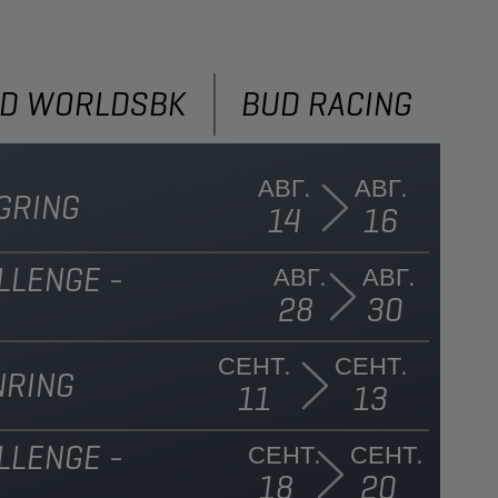
D WORLDSBK
BUD RACING
АВГ.
АВГ.
GRING
14
16
LLENGE -
АВГ.
АВГ.
28
30
СЕНТ.
СЕНТ.
NRING
11
13
LLENGE -
СЕНТ.
СЕНТ.
18
20