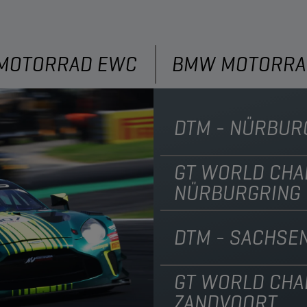
MOTORRAD EWC
BMW MOTORRA
DTM - NÜRBUR
GT WORLD CHA
NÜRBURGRING
DTM - SACHSE
GT WORLD CHA
ZANDVOORT