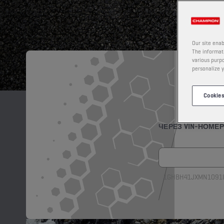
Our site enab
The informati
various purpo
personalize y
С
Cookies
ЧЕРЕЗ VIN-НОМЕР
1GHBH41JXMN1091