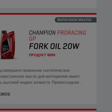
тивоизносными свойствами.
ВИЛОЧНОЕ МАСЛО
CHAMPION
PRORACING
GP
FORK OIL 20W
ПРОДУКТ
4664
усовершенствованное синтетическое
смиссионное масло для мотоциклов имеет
ь высокий индекс вязкости. Превосходная
ость масла при низких температурах
смотр
нтирует быструю защиту всех передач.