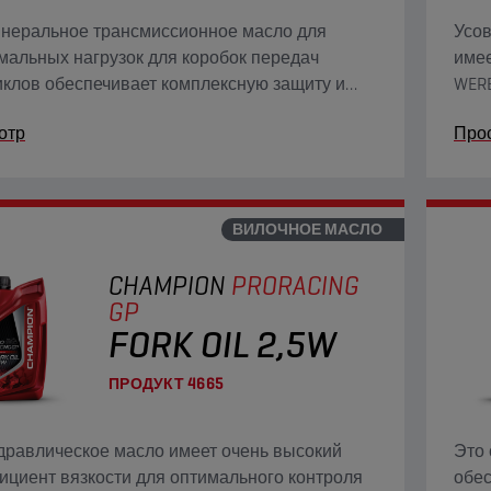
инеральное трансмиссионное масло для
Усов
мальных нагрузок для коробок передач
имее
клов обеспечивает комплексную защиту и
WERB
сходную передачу мощности на высоких
свой
отр
Про
тях, при ударных нагрузках и даже при
вож
м крутящем моменте на низких скоростях.
ВИЛОЧНОЕ МАСЛО
CHAMPION
PRORACING
GP
FORK OIL 2,5W
ПРОДУКТ
4665
дравлическое масло имеет очень высокий
Это 
циент вязкости для оптимального контроля
обес