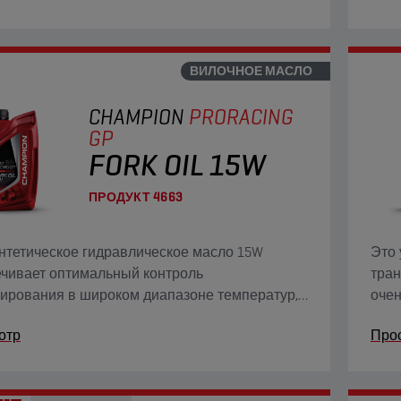
оррозийными и противоизносными
про
вами.
ВИЛОЧНОЕ МАСЛО
CHAMPION
PRORACING
GP
FORK OIL 15W
ПРОДУКТ
4663
нтетическое гидравлическое масло 15W
Это 
чивает оптимальный контроль
тран
ирования в широком диапазоне температур,
очен
е удаление воздуха и совместимость с
вязк
отр
Про
мерами с антикоррозийными и
гара
воизносными свойствами.
ЕН