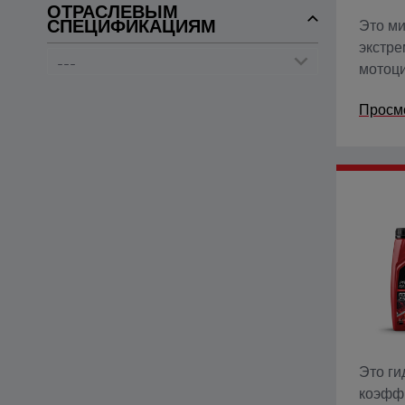
ОТРАСЛЕВЫМ
СПЕЦИФИКАЦИЯМ
Это м
экстре
мотоци
прево
Просм
скорос
высоко
Это ги
коэффи