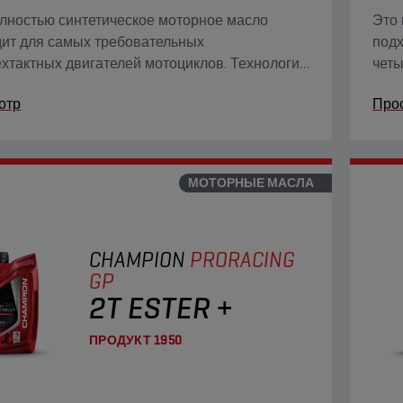
лностью синтетическое моторное масло
Это 
ит для самых требовательных
подх
хтактных двигателей мотоциклов. Технология
четы
 Adaptive Shield превосходит возможности
Este
отр
Про
ионных полностью синтетических масел на
трад
 эфира.
осно
МОТОРНЫЕ МАСЛА
CHAMPION
PRORACING
GP
2T ESTER +
ПРОДУКТ
1950