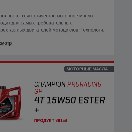
полностью синтетическое моторное масло
одит для самых требовательных
рехтактных двигателей мотоциклов. Технология
r+ Adaptive Shield превосходит возможности
смотр
иционных полностью синтетических масел на
ве эфира.
МОТОРНЫЕ МАСЛА
CHAMPION
PRORACING
GP
4T 15W50 ESTER
+
ПРОДУКТ
29156