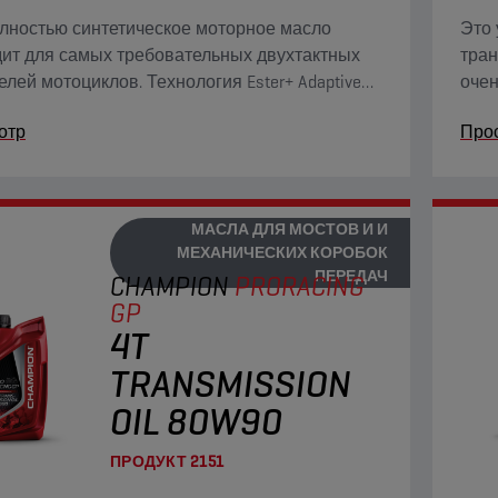
лностью синтетическое моторное масло
Это 
ит для самых требовательных двухтактных
тран
елей мотоциклов. Технология Ester+ Adaptive
очен
 превосходит возможности традиционных
вязк
отр
Про
тью синтетических масел на основе эфира.
гара
МАСЛА ДЛЯ МОСТОВ И И
МЕХАНИЧЕСКИХ КОРОБОК
ПЕРЕДАЧ
CHAMPION
PRORACING
GP
4T
TRANSMISSION
OIL 80W90
ПРОДУКТ
2151