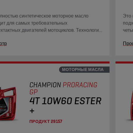
лностью синтетическое моторное масло
Это 
ит для самых требовательных
подх
хтактных двигателей мотоциклов. Технология
четы
 Adaptive Shield превосходит возможности
Este
отр
Про
ионных полностью синтетических масел на
трад
 эфира.
осно
МОТОРНЫЕ МАСЛА
CHAMPION
PRORACING
GP
4T 10W60 ESTER
+
ПРОДУКТ
29157