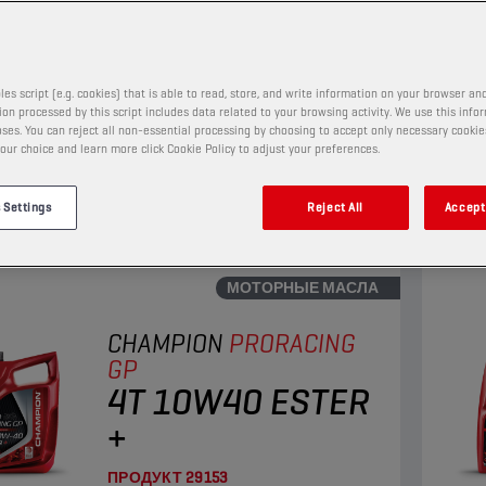
ПРОДУКТ
29152
лностью синтетическое моторное масло
Это 
les script (e.g. cookies) that is able to read, store, and write information on your browser and
on processed by this script includes data related to your browsing activity. We use this info
ит для самых требовательных
разр
ses. You can reject all non-essential processing by choosing to accept only necessary cookie
хтактных двигателей мотоциклов. Технология
двиг
our choice and learn more click Cookie Policy to adjust your preferences.
 Adaptive Shield превосходит возможности
Este
отр
Про
ионных полностью синтетических масел на
трад
 Settings
Reject All
Accept 
 эфира.
осно
МОТОРНЫЕ МАСЛА
CHAMPION
PRORACING
GP
4T 10W40 ESTER
+
ПРОДУКТ
29153