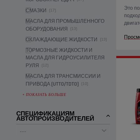
Это по
СМАЗКИ
(17)
подход
МАСЛА ДЛЯ ПРОМЫШЛЕННОГО
двигат
ОБОРУДОВАНИЯ
(13)
Shield
Просм
полнос
ОХЛАЖДАЮЩИЕ ЖИДКОСТИ
(13)
ТОРМОЗНЫЕ ЖИДКОСТИ И
МАСЛА ДЛЯ ГИДРОУСИЛИТЕЛЯ
РУЛЯ
(12)
МАСЛА ДЛЯ ТРАНСМИССИИ И
ПРИВОДА (UTTO/TDTO)
(10)
+
ПОКАЗАТЬ БОЛЬШЕ
СПЕЦИФИКАЦИЯМ
АВТОПРОИЗВОДИТЕЛЕЙ