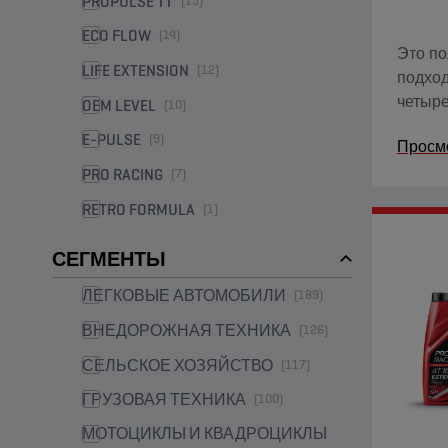
PROPULSE TT
(15)
ECO FLOW
(14)
Это по
LIFE EXTENSION
(12)
подход
четыре
OEM LEVEL
(10)
Ester+
E-PULSE
(9)
Просм
традиц
основе
PRO RACING
(7)
RETRO FORMULA
(1)
СЕГМЕНТЫ
ЛЕГКОВЫЕ АВТОМОБИЛИ
(189)
ВНЕДОРОЖНАЯ ТЕХНИКА
(126)
СЕЛЬСКОЕ ХОЗЯЙСТВО
(117)
ГРУЗОВАЯ ТЕХНИКА
(100)
МОТОЦИКЛЫ И КВАДРОЦИКЛЫ