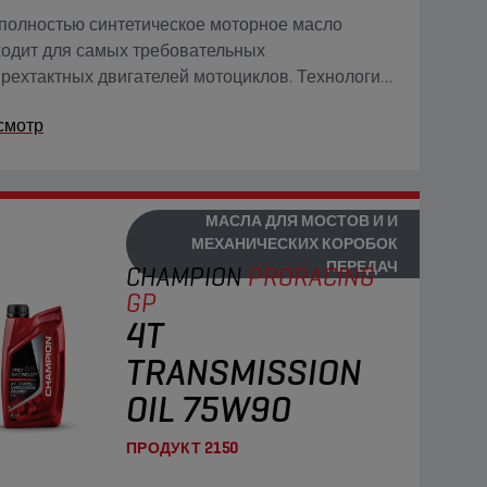
полностью синтетическое моторное масло
одит для самых требовательных
рехтактных двигателей мотоциклов. Технология
r+ Adaptive Shield превосходит возможности
смотр
иционных полностью синтетических масел на
ве эфира.
МАСЛА ДЛЯ МОСТОВ И И
МЕХАНИЧЕСКИХ КОРОБОК
ПЕРЕДАЧ
CHAMPION
PRORACING
GP
4T
TRANSMISSION
OIL 75W90
ПРОДУКТ
2150