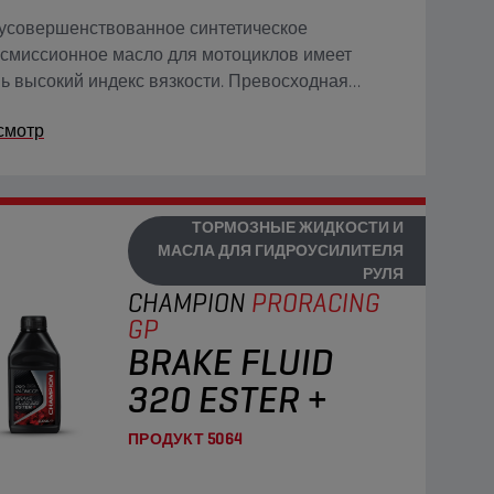
усовершенствованное синтетическое
смиссионное масло для мотоциклов имеет
ь высокий индекс вязкости. Превосходная
ость масла при низких температурах
смотр
нтирует быструю защиту всех передач.
ТОРМОЗНЫЕ ЖИДКОСТИ И
МАСЛА ДЛЯ ГИДРОУСИЛИТЕЛЯ
РУЛЯ
CHAMPION
PRORACING
GP
BRAKE FLUID
320 ESTER +
ПРОДУКТ
5064