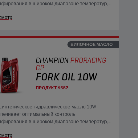
пфирования в широком диапазоне температур,
рое удаление воздуха и совместимость с
смотр
томерами с антикоррозийными и
тивоизносными свойствами.
ВИЛОЧНОЕ МАСЛО
CHAMPION
PRORACING
GP
FORK OIL 10W
ПРОДУКТ
4662
синтетическое гидравлическое масло 10W
печивает оптимальный контроль
пфирования в широком диапазоне температур,
рое удаление воздуха и совместимость с
смотр
томерами с антикоррозийными и