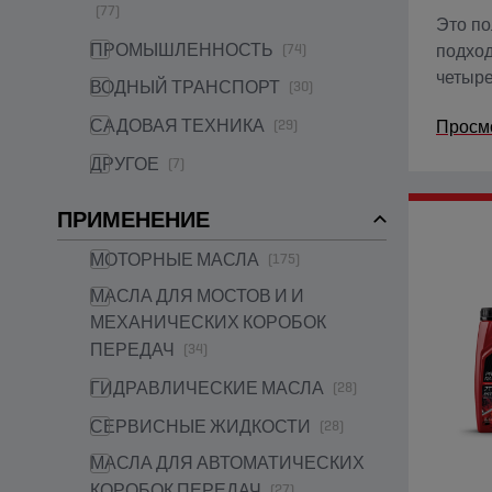
(77)
Это по
ПРОМЫШЛЕННОСТЬ
(74)
подход
четыре
ВОДНЫЙ ТРАНСПОРТ
(30)
Ester+
САДОВАЯ ТЕХНИКА
Просм
(29)
традиц
основе
ДРУГОЕ
(7)
ПРИМЕНЕНИЕ
МОТОРНЫЕ МАСЛА
(175)
МАСЛА ДЛЯ МОСТОВ И И
МЕХАНИЧЕСКИХ КОРОБОК
ПЕРЕДАЧ
(34)
ГИДРАВЛИЧЕСКИЕ МАСЛА
(28)
СЕРВИСНЫЕ ЖИДКОСТИ
(28)
МАСЛА ДЛЯ АВТОМАТИЧЕСКИХ
КОРОБОК ПЕРЕДАЧ
(27)