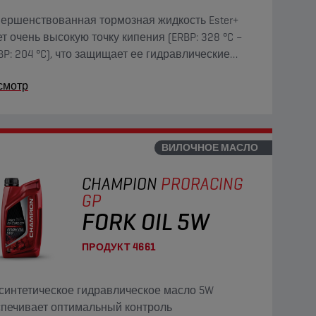
ершенствованная тормозная жидкость Ester+
т очень высокую точку кипения (ERBP: 328 °C –
P: 204 °C), что защищает ее гидравлические
ства даже в самых сложных условиях
смотр
дения.
ВИЛОЧНОЕ МАСЛО
CHAMPION
PRORACING
GP
FORK OIL 5W
ПРОДУКТ
4661
синтетическое гидравлическое масло 5W
печивает оптимальный контроль