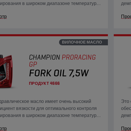
ирования в широком диапазоне температур.
дем
четает быстрое удаление воздуха и
быст
отр
Про
тимость с эластомерами с
элас
оррозийными и противоизносными
про
вами.
ВИЛОЧНОЕ МАСЛО
CHAMPION
PRORACING
GP
FORK OIL 7,5W
ПРОДУКТ
4666
дравлическое масло имеет очень высокий
Это 
циент вязкости для оптимального контроля
обес
ирования в широком диапазоне температур.
дем
четает быстрое удаление воздуха и
быст
отр
Про
тимость с эластомерами с
элас