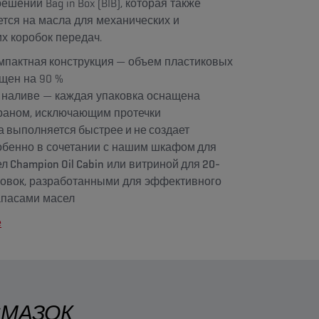
шений Bag in Box (BIB), которая также
тся на масла для механических и
х коробок передач.
мпактная конструкция
— объем пластиковых
щен на 90 %
 наливе
— каждая упаковка оснащена
раном, исключающим протечки
 выполняется быстрее и не создает
бенно в сочетании с нашим
шкафом для
 Champion Oil Cabin
или
витриной для 20-
ковок
, разработанными для эффективного
апасами масел
е
СМАЗОК