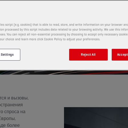
les script (e.g. cookies) that is able to read, store, and write information on your browser and
on processed by this script includes data related to your browsing activity. We use this info
ses. You can reject all non-essential processing by choosing to accept only necessary cookie
our choice and learn more click Cookie Policy to adjust your preferences.
 Settings
Reject All
Accept 
тся и вызовы,
остранения
о спроса на
Европы,
аде более