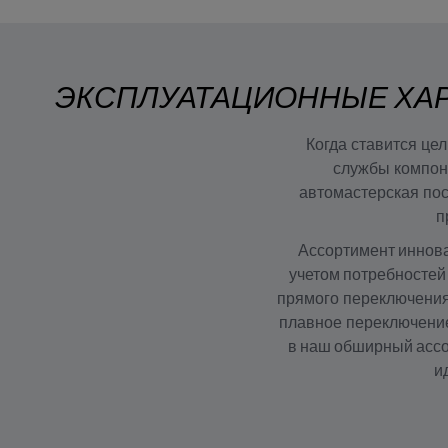
ЭКСПЛУАТАЦИОННЫЕ ХАР
Когда ставится це
службы компоне
автомастерская пос
п
Ассортимент иннова
учетом потребностей
прямого переключения
плавное переключение
в наш обширный ассо
и