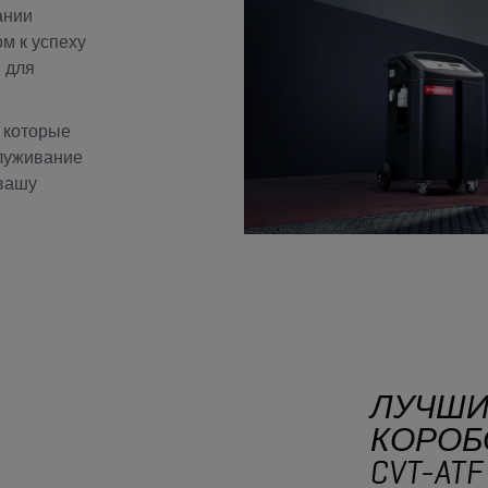
ании
м к успеху
 для
 которые
служивание
вашу
ЛУЧШИ
КОРОБО
CVT-ATF