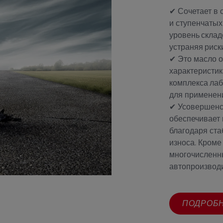
✔ Сочетает в 
и ступенчатых
уровень склад
устраняя риск
✔ Это масло 
характеристи
комплекса ла
для применен
✔ Усовершенс
обеспечивает 
благодаря ста
износа. Кроме
многочислен
автопроизвод
ПОДРОБ