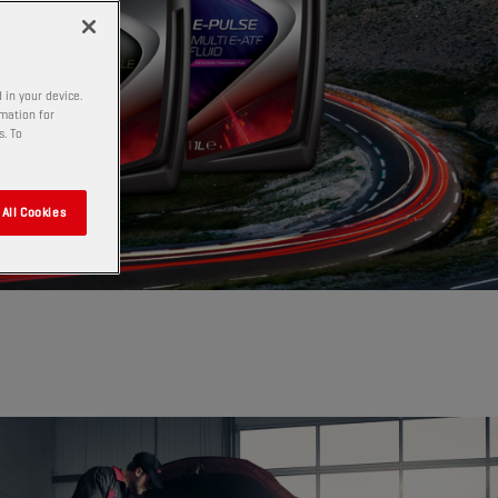
 in your device.
rmation for
s. To
All Cookies