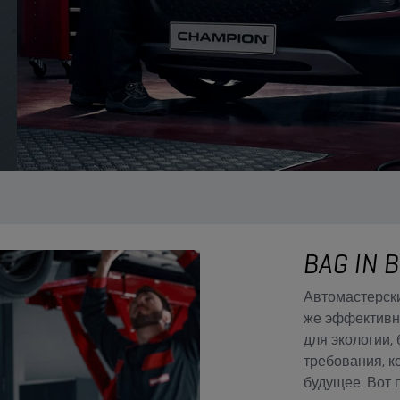
BAG IN 
Автомастерск
же эффективно
для экологии,
требования, 
будущее. Вот