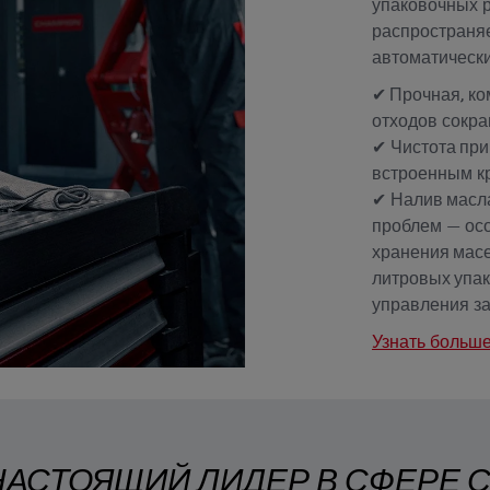
упаковочных ре
распространяе
автоматически
✔ Прочная, ко
отходов сокра
✔
Чистота при
встроенным к
✔
Налив масла
проблем
— осо
хранения масел
литровых упа
управления з
Узнать больш
АСТОЯЩИЙ ЛИДЕР В СФЕРЕ 