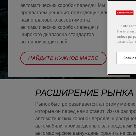
автоматических коробок передач. Мы
предлагаем решения, подходящие для
разнопланового ассортимента
автоматических коробок передач и
Our site enab
The informati
широкого диапазона стандартов
various purpo
автопроизводителей.
personalize y
НАЙДИТЕ НУЖНОЕ МАСЛО
Cookies
РАСШИРЕНИЕ РЫНКА
Рынок быстро развивается, а потому меняю
которые он перед нами ставит. Из-за распр
автоматических коробок передач и растущег
автомобили, произведенные за пределами 
автомастерские вынуждены хранить на скл