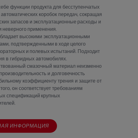
себе функции продукта для бесступенчатых
 автоматических коробок передач,
сокращая
ских запасов и эксплуатационные расходы
и
и неверного применения
.
обладает высокими эксплуатационными
ками,
подтвержденными в ходе целого
бораторных и полевых испытаний
. Подходит
ия в гибридных автомобилях.
твованный смазочный материал неизменно
производительность и долговечность
бильному коэффициенту трения и защите от
 того, он соответствует требованиям
ных
спецификаций крупных
ителей
.
НАЯ ИНФОРМАЦИЯ