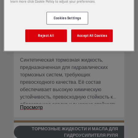
learn more click Cookie Policy to adjust your preferences.
Cookies Settings
CHAMPION
BRAKE FLUID
DOT 5.1
Reject All
Accept All Cookies
ПРОДУКТ
5038
Синтетическая тормозная жидкость,
предназначенная для гидравлических
тормозных систем, требующих
превосходного качества. Её состав
обеспечивает высокую химическую
устойчивость, превосходную стойкость к
образованию осадка и высокую стойкость
Просмотр
к окислению. Она может использоваться
со всеми материалами, которые обычно
применяются в тормозных системах.
ТОРМОЗНЫЕ ЖИДКОСТИ И МАСЛА ДЛЯ
ГИДРОУСИЛИТЕЛЯ РУЛЯ