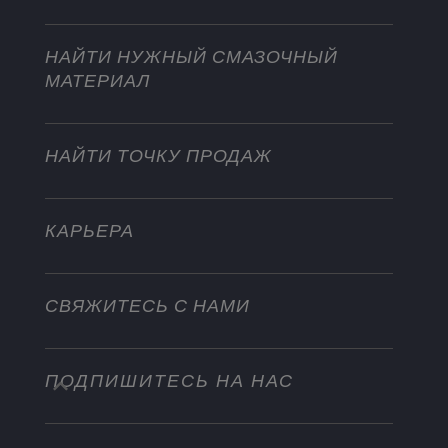
Садовая техника
Мотоциклы
Покоряйте новые вершины
Мотоциклы и квадроциклы
НАЙТИ НУЖНЫЙ СМАЗОЧНЫЙ
Для тяжелых режимов эксплуатации
МАТЕРИАЛ
Стать дистрибьютором
Промышленность
Водный транспорт
НАЙТИ ТОЧКУ ПРОДАЖ
Другое
КАРЬЕРА
СВЯЖИТЕСЬ С НАМИ
ПОДПИШИТЕСЬ НА НАС
info@championlubes.com
+32 3 870 00 20