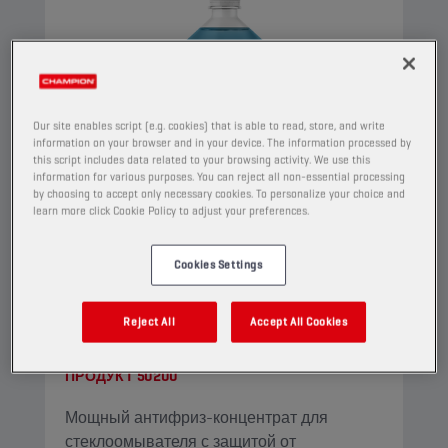
Our site enables script (e.g. cookies) that is able to read, store, and write
information on your browser and in your device. The information processed by
this script includes data related to your browsing activity. We use this
information for various purposes. You can reject all non-essential processing
by choosing to accept only necessary cookies. To personalize your choice and
learn more click Cookie Policy to adjust your preferences.
Cookies Settings
CHAMPION
WINDSCREEN
Reject All
Accept All Cookies
CONCENTRATE
ПРОДУКТ
50200
Мощный антифриз-концентрат для
стеклоомывателя с защитой от