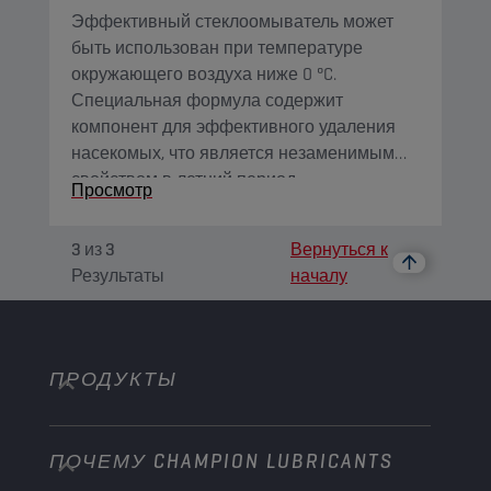
Эффективный стеклоомыватель может
быть использован при температуре
окружающего воздуха ниже 0 °C.
Специальная формула содержит
компонент для эффективного удаления
насекомых, что является незаменимым
свойством в летний период.
Просмотр
3
из
3
Вернуться к
Результаты
началу
ПРОДУКТЫ
ПОЧЕМУ CHAMPION LUBRICANTS
Легковые автомобили